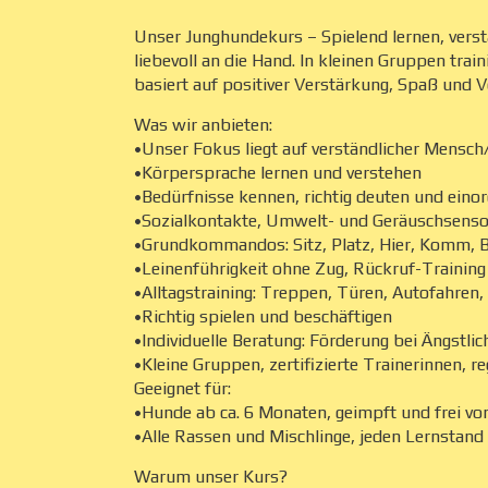
Unser Junghundekurs – Spielend lernen, vers
liebevoll an die Hand. In kleinen Gruppen tra
basiert auf positiver Verstärkung, Spaß und 
Was wir anbieten:
•Unser Fokus liegt auf verständlicher Mens
•Körpersprache lernen und verstehen
•Bedürfnisse kennen, richtig deuten und eino
•Sozialkontakte, Umwelt- und Geräuschsenso
•Grundkommandos: Sitz, Platz, Hier, Komm, B
•Leinenführigkeit ohne Zug, Rückruf-Training
•Alltagstraining: Treppen, Türen, Autofahren
•Richtig spielen und beschäftigen
•Individuelle Beratung: Förderung bei Ängstli
•Kleine Gruppen, zertifizierte Trainerinnen, 
Geeignet für:
•Hunde ab ca. 6 Monaten, geimpft und frei v
•Alle Rassen und Mischlinge, jeden Lernstand
Warum unser Kurs?