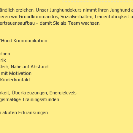
tändlich erziehen. Unser Junghundekurs nimmt Ihren Junghund 
inieren wir Grundkommandos, Sozialverhalten, Leinenführigkeit u
Vertrauensaufbau – damit Sie als Team wachsen.
ch/Hund Kommunikation
rdnen
rik
leib, Nähe auf Abstand
 mit Motivation
, Kinderkontakt
chkeit, Überkreuzungen, Energielevels
regelmäßige Trainingsstunden
on akuten Erkrankungen