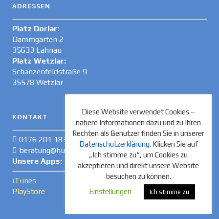
ADRESSEN
Platz Dorlar:
Dammgarten 2
35633 Lahnau
Platz Wetzlar:
Schanzenfeldstraße 9
35578 Wetzlar
Diese Website verwendet Cookies –
KONTAKT
nähere Informationen dazu und zu Ihren
Rechten als Benutzer finden Sie in unserer
0176 201 183 35
Datenschutzerklärung
. Klicken Sie auf
beratung@hundeschule-wetzlar.de
„Ich stimme zu“, um Cookies zu
Unsere Apps:
akzeptieren und direkt unsere Website
besuchen zu können.
iTunes
PlayStore
Einstellungen
Ich stimme zu