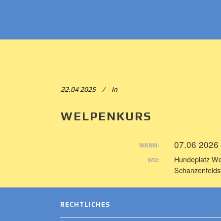
22.04 2025
In
WELPENKURS
07.06 2026
WANN:
Hundeplatz We
WO:
Schanzenfelds
RECHTLICHES